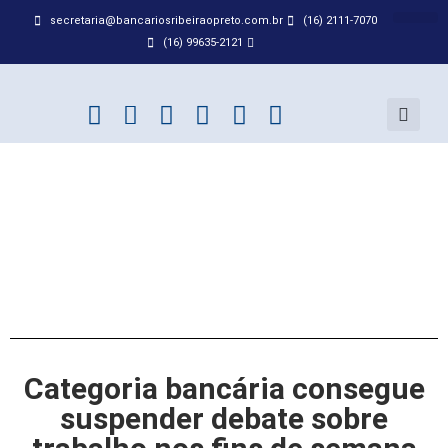
secretaria@bancariosribeiraopreto.com.br
(16) 2111-7070
BANCO D
ACORDO
(16) 99635-2121
Categoria bancária consegue
suspender debate sobre