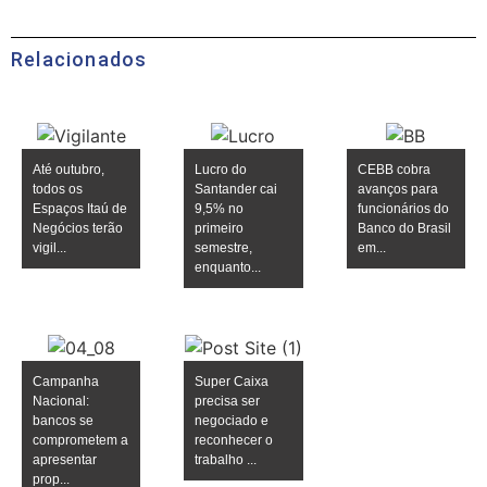
Relacionados
Até outubro,
Lucro do
CEBB cobra
todos os
Santander cai
avanços para
Espaços Itaú de
9,5% no
funcionários do
Negócios terão
primeiro
Banco do Brasil
vigil...
semestre,
em...
enquanto...
Campanha
Super Caixa
Nacional:
precisa ser
bancos se
negociado e
comprometem a
reconhecer o
apresentar
trabalho ...
prop...