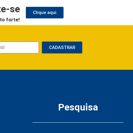
ze-se
Clique aqui
to forte!
CADASTRAR
Pesquisa