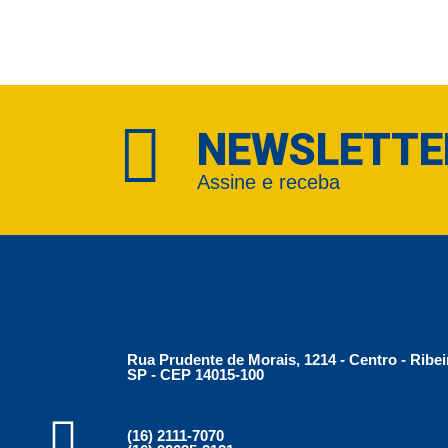
NEWSLETTE
Assine e receba
Rua Prudente de Morais, 1214 - Centro - Ribei
SP - CEP 14015-100
(16) 2111-7070