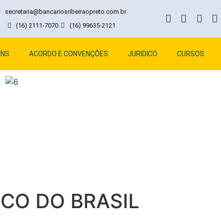
secretaria@bancariosribeiraopreto.com.br
(16) 2111-7070
(16) 99635-2121
ENS
ACORDO E CONVENÇÕES
JURIDICO
CURSOS
CO DO BRASIL