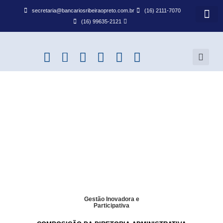
secretaria@bancariosribeiraopreto.com.br
(16) 2111-7070
(16) 99635-2121
BANCO 
ACORDO
Gestão Inovadora e
Participativa