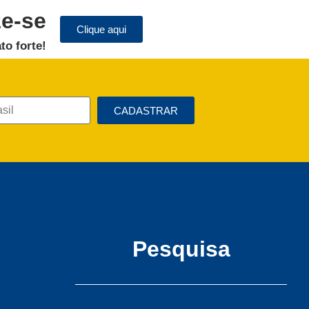
ze-se
Clique aqui
to forte!
CADASTRAR
Pesquisa