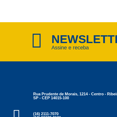
NEWSLETT
Assine e receba
Rua Prudente de Morais, 1214 - Centro - Ribei
SP - CEP 14015-100
(16) 2111-7070