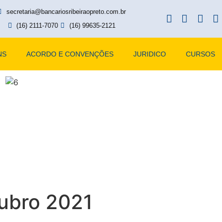
secretaria@bancariosribeiraopreto.com.br
(16) 2111-7070
(16) 99635-2121
NS
ACORDO E CONVENÇÕES
JURIDICO
CURSOS
ubro 2021