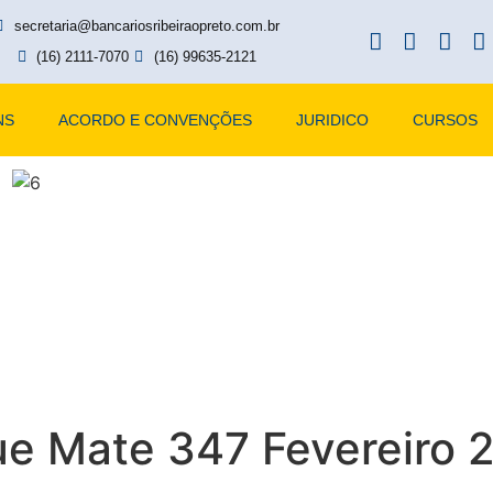
secretaria@bancariosribeiraopreto.com.br
(16) 2111-7070
(16) 99635-2121
NS
ACORDO E CONVENÇÕES
JURIDICO
CURSOS
ue Mate 347 Fevereiro 