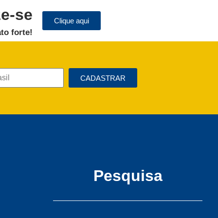
ze-se
Clique aqui
to forte!
CADASTRAR
Pesquisa