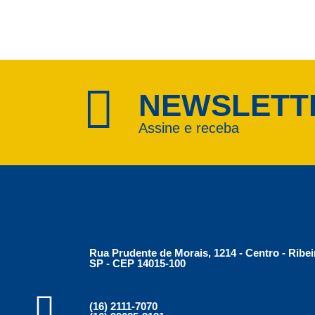
NEWSLETT
Assine e receba
Rua Prudente de Morais, 1214 - Centro - Ribei
SP - CEP 14015-100
(16) 2111-7070