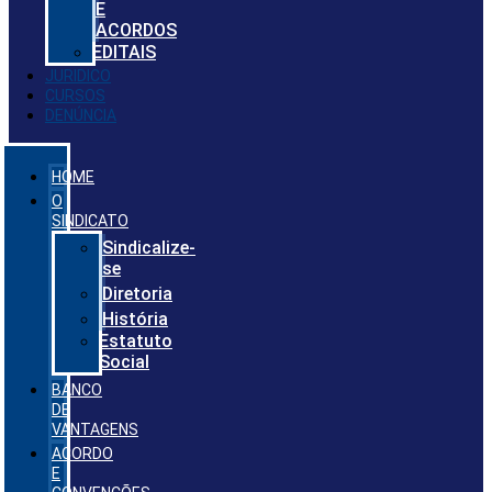
E
ACORDOS
EDITAIS
JURIDICO
CURSOS
DENÚNCIA
HOME
O
SINDICATO
Sindicalize-
se
Diretoria
História
Estatuto
Social
BANCO
DE
VANTAGENS
ACORDO
E