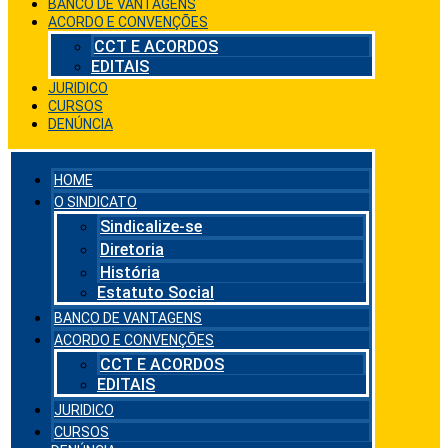
BANCO DE VANTAGENS
ACORDO E CONVENÇÕES
CCT E ACORDOS
EDITAIS
JURIDICO
CURSOS
DENÚNCIA
HOME
O SINDICATO
Sindicalize-se
Diretoria
História
Estatuto Social
BANCO DE VANTAGENS
ACORDO E CONVENÇÕES
CCT E ACORDOS
EDITAIS
JURIDICO
CURSOS