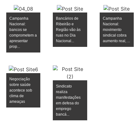
Campanha
Bancários de
Campanha
Nacional:
Ribeirão e
Nacional:
bancos se
Região vão às
movimento
comprometem a
ruas no Dia
sindical cobra
apresentar
Nacional...
aumento real, ...
prop...
Negociação
sobre saúde
Sindicato
acontece sob
realiza
clima de
manifestações
ameaças
em defesa do
emprego
bancá...