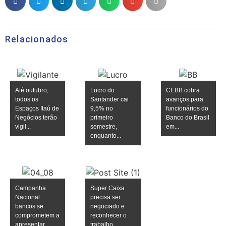
Relacionados
Até outubro,
Lucro do
CEBB cobra
todos os
Santander cai
avanços para
Espaços Itaú de
9,5% no
funcionários do
Negócios terão
primeiro
Banco do Brasil
vigil...
semestre,
em...
enquanto...
Campanha
Super Caixa
Nacional:
precisa ser
bancos se
negociado e
comprometem a
reconhecer o
apresentar
trabalho ...