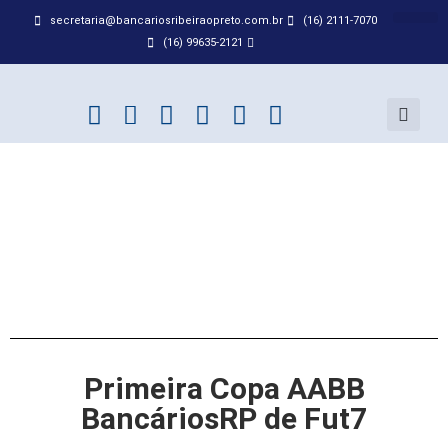
secretaria@bancariosribeiraopreto.com.br
(16) 2111-7070
BANCO D
ACORDO
(16) 99635-2121
Primeira Copa AABB
BancáriosRP de Fut7