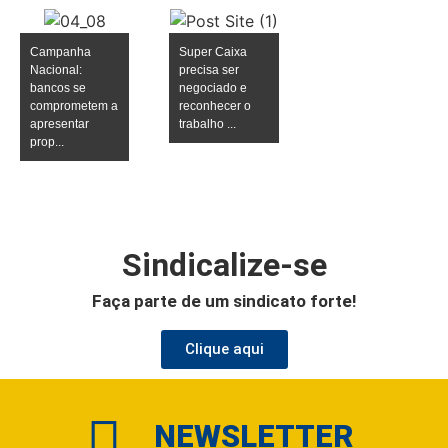
Campanha
Super Caixa
Nacional:
precisa ser
bancos se
negociado e
comprometem a
reconhecer o
apresentar
trabalho ...
prop...
Sindicalize-se
Faça parte de um sindicato forte!
Clique aqui
NEWSLETTER