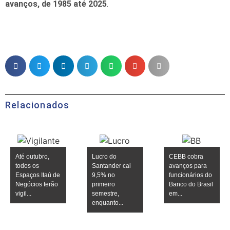
avanços, de 1985 até 2025
.
Relacionados
Até outubro,
Lucro do
CEBB cobra
todos os
Santander cai
avanços para
Espaços Itaú de
9,5% no
funcionários do
Negócios terão
primeiro
Banco do Brasil
vigil...
semestre,
em...
enquanto...