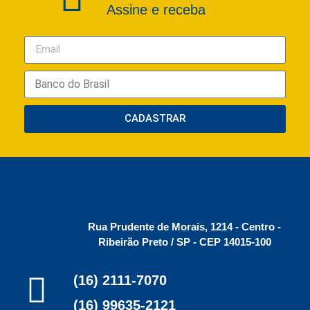
Assine e receba
CADASTRAR
Rua Prudente de Morais, 1214 - Centro -
Ribeirão Preto / SP - CEP 14015-100
(16) 2111-7070
(16) 99635-2121