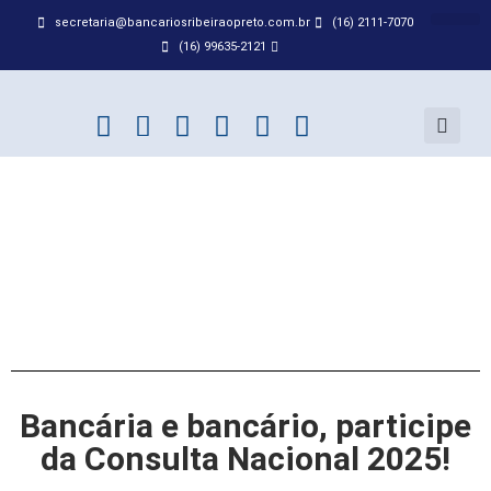
secretaria@bancariosribeiraopreto.com.br
(16) 2111-7070
BANCO D
ACORDO
(16) 99635-2121
Bancária e bancário, participe
da Consulta Nacional 2025!