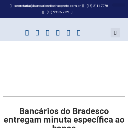
secretaria@bancariosribeiraopreto.com.br
(16) 2111-7070
BANCO D
ACORDO
(16) 99635-2121
Bancários do Bradesco
entregam minuta específica ao