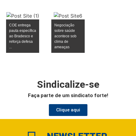
COE entrega
Negociação
pauta específica
sobre saúde
ao Bradesco e
acontece sob
reforça defesa
clima de
...
ameaças
Sindicalize-se
Faça parte de um sindicato forte!
Clique aqui