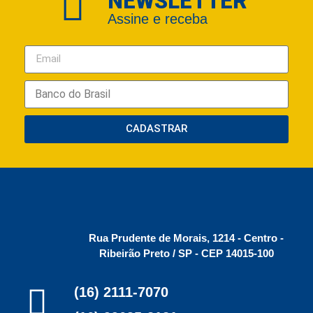
NEWSLETTER
Assine e receba
CADASTRAR
Rua Prudente de Morais, 1214 - Centro -
Ribeirão Preto / SP - CEP 14015-100
(16) 2111-7070