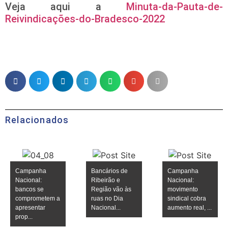
Veja aqui a
Minuta-da-Pauta-de-
Reivindicações-do-Bradesco-2022
Relacionados
Campanha
Bancários de
Campanha
Nacional:
Ribeirão e
Nacional:
bancos se
Região vão às
movimento
comprometem a
ruas no Dia
sindical cobra
apresentar
Nacional...
aumento real, ...
prop...