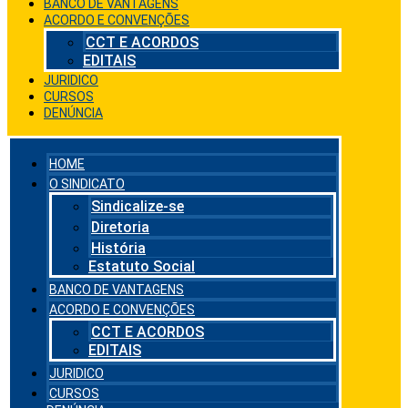
BANCO DE VANTAGENS
ACORDO E CONVENÇÕES
CCT E ACORDOS
EDITAIS
JURIDICO
CURSOS
DENÚNCIA
HOME
O SINDICATO
Sindicalize-se
Diretoria
História
Estatuto Social
BANCO DE VANTAGENS
ACORDO E CONVENÇÕES
CCT E ACORDOS
EDITAIS
JURIDICO
CURSOS