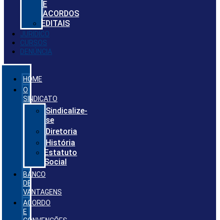
E
ACORDOS
EDITAIS
JURIDICO
CURSOS
DENÚNCIA
HOME
O
SINDICATO
Sindicalize-
se
Diretoria
História
Estatuto
Social
BANCO
DE
VANTAGENS
ACORDO
E