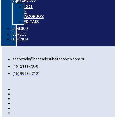
CONVENÇÕES
CCT
E
ACORDOS
EDITAIS
JURIDICO
CURSOS
DENÚNCIA
secretaria@bancariosribeiraopreto.com.br
(16) 2111-7070
(16) 99635-2121