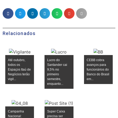
Relacionados
Até outubro,
Lucro do
CEBB cobra
todos os
Santander cai
avanços para
Espaços Itaú de
9,5% no
funcionários do
Negócios terão
primeiro
Banco do Brasil
vigil...
semestre,
em...
enquanto...
Campanha
Super Caixa
Nacional:
precisa ser