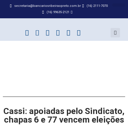
secretaria@bancariosribeiraopreto.com.br
(16) 2111-7070
BANCO D
ACORDO
(16) 99635-2121
Cassi: apoiadas pelo Sindicato,
chapas 6 e 77 vencem eleições