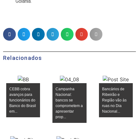
Goiânia.
Relacionados
CEBB cobra
Campanha
Bancários de
avanços para
Nacional:
Ribeirão e
funcionários do
bancos se
Região vão às
Banco do Brasil
comprometem a
ruas no Dia
em...
apresentar
Nacional...
prop...