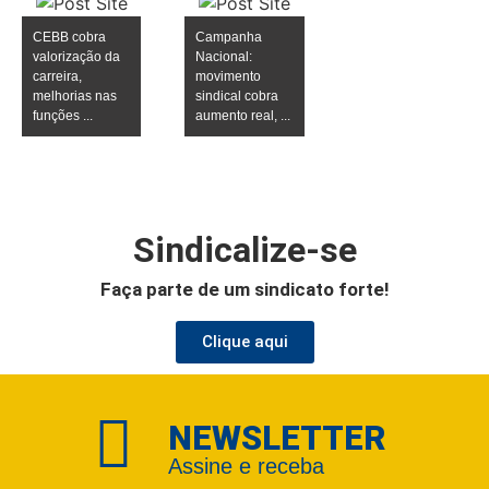
CEBB cobra
Campanha
valorização da
Nacional:
carreira,
movimento
melhorias nas
sindical cobra
funções ...
aumento real, ...
Sindicalize-se
Faça parte de um sindicato forte!
Clique aqui
NEWSLETTER
Assine e receba