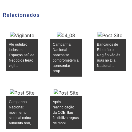
Relacionados
Até outubro,
Campanha
Bancários de
todos os
Nacional:
Ribeirão e
Espaços Itaú de
bancos se
Região vão às
Negócios terão
comprometem a
ruas no Dia
vigil...
apresentar
Nacional...
prop...
Campanha
Após
Nacional:
reivindicação
movimento
da COE, Itaú
sindical cobra
flexibiliza regras
aumento real, ...
de mobi...