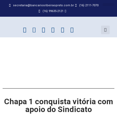
secretaria@bancariosribeiraopreto.com.br
(16) 2111-7070
BANCO D
ACORDO
(16) 99635-2121
Chapa 1 conquista vitória com
apoio do Sindicato