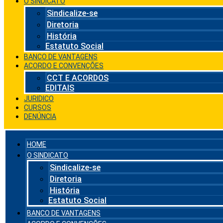
O SINDICATO
Sindicalize-se
Diretoria
História
Estatuto Social
BANCO DE VANTAGENS
ACORDO E CONVENÇÕES
CCT E ACORDOS
EDITAIS
JURIDICO
CURSOS
DENÚNCIA
HOME
O SINDICATO
Sindicalize-se
Diretoria
História
Estatuto Social
BANCO DE VANTAGENS