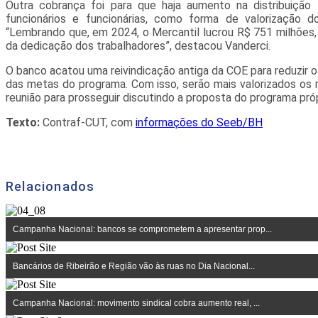
Outra cobrança foi para que haja aumento na distribuição 
funcionários e funcionárias, como forma de valorização 
“Lembrando que, em 2024, o Mercantil lucrou R$ 751 milhões, v
da dedicação dos trabalhadores”, destacou Vanderci.
O banco acatou uma reivindicação antiga da COE para reduzir
das metas do programa. Com isso, serão mais valorizados os r
reunião para prosseguir discutindo a proposta do programa próp
Texto:
Contraf-CUT, com
informações do Seeb/BH
Relacionados
Campanha Nacional: bancos se comprometem a apresentar prop...
Bancários de Ribeirão e Região vão às ruas no Dia Nacional...
Campanha Nacional: movimento sindical cobra aumento real, ...