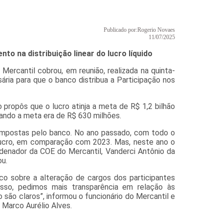
Publicado por:
Rogerio Novaes
11/07/2025
o na distribuição linear do lucro líquido
rcantil cobrou, em reunião, realizada na quinta-
ária para que o banco distribua a Participação nos
propôs que o lucro atinja a meta de R$ 1,2 bilhão
ando a meta era de R$ 630 milhões.
 impostas pelo banco. No ano passado, com todo o
lucro, em comparação com 2023. Mas, neste ano o
rdenador da COE do Mercantil, Vanderci Antônio da
ou.
o sobre a alteração de cargos dos participantes
isso, pedimos mais transparência em relação às
 são claros”, informou o funcionário do Mercantil e
 Marco Aurélio Alves.