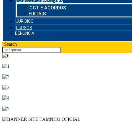
ACORDO E CONVENÇÕES
CCT E ACORDOS
EDITAIS
JURIDICO
CURSOS
DENÚNCIA
Search