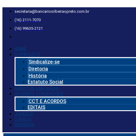
Ir
para
secretaria@bancariosribeiraopreto.com.br
o
(16) 2111-7070
conteúdo
(16) 99635-2121
HOME
O SINDICATO
Sindicalize-se
Diretoria
História
Estatuto Social
BANCO DE VANTAGENS
ACORDO E CONVENÇÕES
CCT E ACORDOS
EDITAIS
JURIDICO
CURSOS
DENÚNCIA