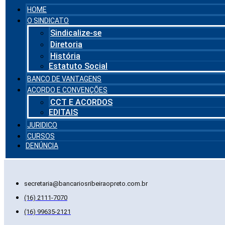
HOME
O SINDICATO
Sindicalize-se
Diretoria
História
Estatuto Social
BANCO DE VANTAGENS
ACORDO E CONVENÇÕES
CCT E ACORDOS
EDITAIS
JURIDICO
CURSOS
DENÚNCIA
secretaria@bancariosribeiraopreto.com.br
(16) 2111-7070
(16) 99635-2121