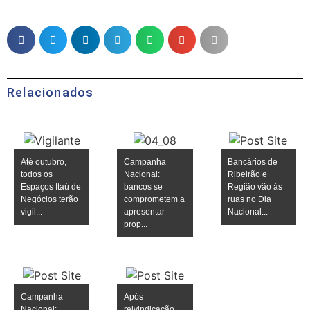
Relacionados
Até outubro,
Campanha
Bancários de
todos os
Nacional:
Ribeirão e
Espaços Itaú de
bancos se
Região vão às
Negócios terão
comprometem a
ruas no Dia
vigil...
apresentar
Nacional...
prop...
Campanha
Após
Nacional:
reivindicação