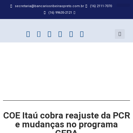
secretaria@bancariosribeiraopreto.com.br
(16) 2111-7070
BANCO D
ACORDO
(16) 99635-2121
COE Itaú cobra reajuste da PCR
e mudanças no programa