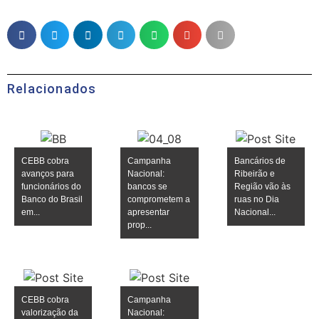
Relacionados
CEBB cobra
Campanha
Bancários de
avanços para
Nacional:
Ribeirão e
funcionários do
bancos se
Região vão às
Banco do Brasil
comprometem a
ruas no Dia
em...
apresentar
Nacional...
prop...
CEBB cobra
Campanha
valorização da
Nacional: