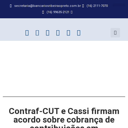
secretaria@bancariosribeiraopreto.com.br
(16) 2111-7070
BANCO D
ACORDO
(16) 99635-2121
Contraf-CUT e Cassi firmam
acordo sobre cobrança de