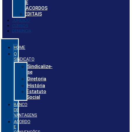
E
ACORDOS
EDITAIS
JURIDICO
CURSOS
DENÚNCIA
HOME
O
SINDICATO
Sindicalize-
se
Diretoria
História
Estatuto
Social
BANCO
DE
VANTAGENS
ACORDO
E