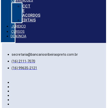
CONVENÇÕES
CCT
E
ACORDOS
EDITAIS
JURIDICO
CURSOS
DENÚNCIA
secretaria@bancariosribeiraopreto.com.br
(16) 2111-7070
(16) 99635-2121