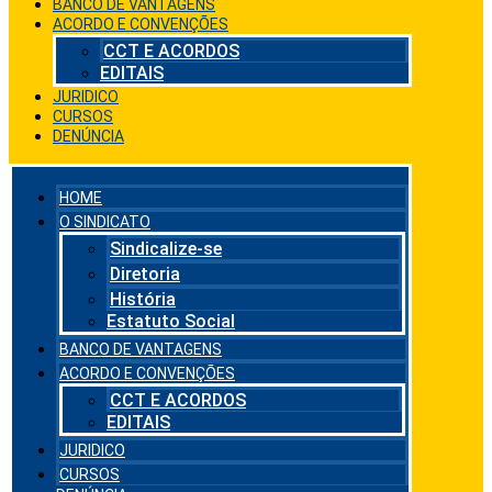
BANCO DE VANTAGENS
ACORDO E CONVENÇÕES
CCT E ACORDOS
EDITAIS
JURIDICO
CURSOS
DENÚNCIA
HOME
O SINDICATO
Sindicalize-se
Diretoria
História
Estatuto Social
BANCO DE VANTAGENS
ACORDO E CONVENÇÕES
CCT E ACORDOS
EDITAIS
JURIDICO
CURSOS