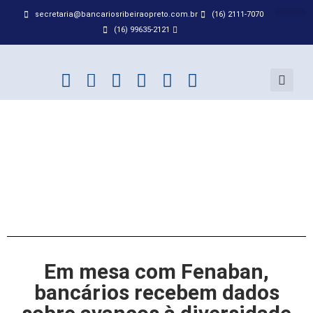
secretaria@bancariosribeiraopreto.com.br
(16) 2111-7070
BANCO D
ACORDO
(16) 99635-2121
Em mesa com Fenaban,
bancários recebem dados