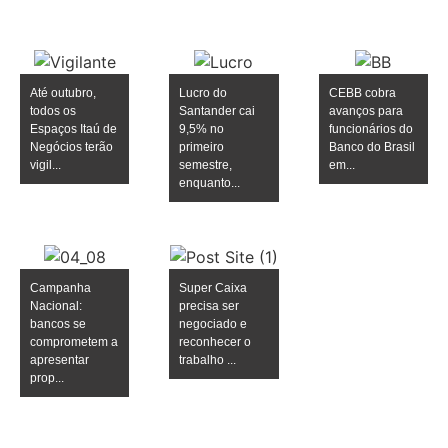
Até outubro,
Lucro do
CEBB cobra
todos os
Santander cai
avanços para
Espaços Itaú de
9,5% no
funcionários do
Negócios terão
primeiro
Banco do Brasil
vigil...
semestre,
em...
enquanto...
Campanha
Super Caixa
Nacional:
precisa ser
bancos se
negociado e
comprometem a
reconhecer o
apresentar
trabalho ...
prop...