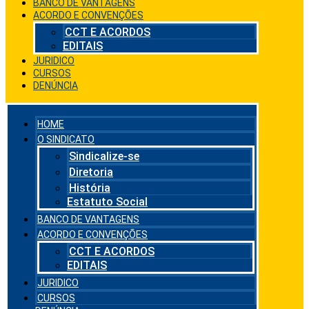
BANCO DE VANTAGENS
ACORDO E CONVENÇÕES
CCT E ACORDOS
EDITAIS
JURIDICO
CURSOS
DENÚNCIA
HOME
O SINDICATO
Sindicalize-se
Diretoria
História
Estatuto Social
BANCO DE VANTAGENS
ACORDO E CONVENÇÕES
CCT E ACORDOS
EDITAIS
JURIDICO
CURSOS