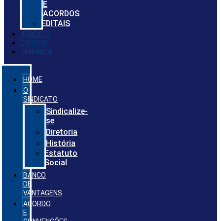
E
ACORDOS
EDITAIS
JURIDICO
CURSOS
DENÚNCIA
HOME
O
SINDICATO
Sindicalize-
se
Diretoria
História
Estatuto
Social
BANCO
DE
VANTAGENS
ACORDO
E