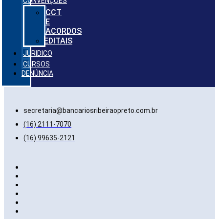
CONVENÇÕES
CCT
E
ACORDOS
EDITAIS
JURIDICO
CURSOS
DENÚNCIA
secretaria@bancariosribeiraopreto.com.br
(16) 2111-7070
(16) 99635-2121