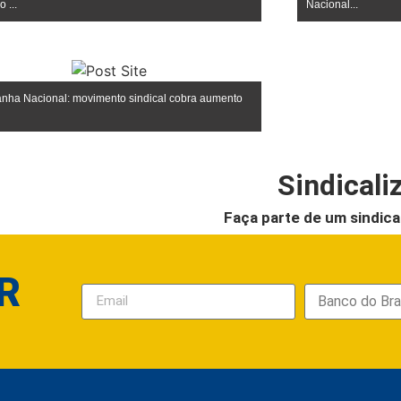
 ...
Nacional...
ha Nacional: movimento sindical cobra aumento
Sindicali
Faça parte de um sindica
R