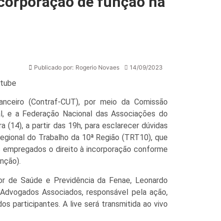
ncorporação de função na
Publicado por:
Rogerio Novaes
14/09/2023
utube
nceiro (Contraf-CUT), por meio da Comissão
l, e a Federação Nacional das Associações do
a (14), a partir das 19h, para esclarecer dúvidas
egional do Trabalho da 10ª Região (TRT10), que
s empregados o direito à incorporação conforme
nção).
tor de Saúde e Previdência da Fenae, Leonardo
 Advogados Associados, responsável pela ação,
s participantes. A live será transmitida ao vivo