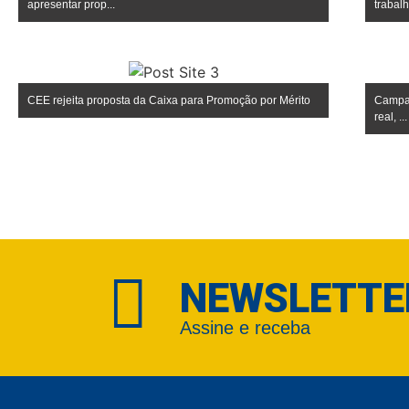
apresentar prop...
trabalho
CEE rejeita proposta da Caixa para Promoção por Mérito
Campan
real, ...
NEWSLETTE
Assine e receba