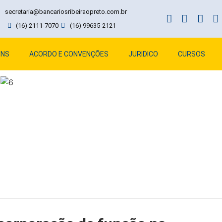
secretaria@bancariosribeiraopreto.com.br
(16) 2111-7070
(16) 99635-2121
ENS
ACORDO E CONVENÇÕES
JURIDICO
CURSOS