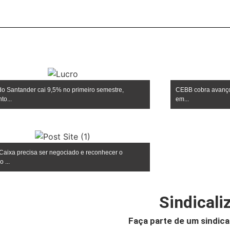
do Santander cai 9,5% no primeiro semestre,
CEBB cobra avanços
to...
em...
Caixa precisa ser negociado e reconhecer o
 ...
Sindicali
Faça parte de um sindica