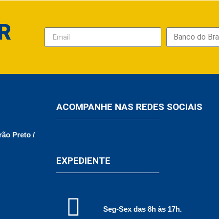
R
ACOMPANHE NAS REDES SOCIAIS
rão Preto /
EXPEDIENTE
Seg-Sex das 8h às 17h.