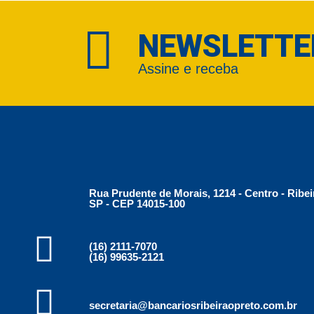
NEWSLETTE
Assine e receba
Rua Prudente de Morais, 1214 - Centro - Ribei
SP - CEP 14015-100
(16) 2111-7070
(16) 99635-2121
secretaria@bancariosribeiraopreto.com.br