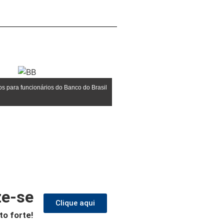
 para funcionários do Banco do Brasil
ze-se
Clique aqui
to forte!