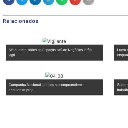
Relacionados
Até outubro, todos os Espaços Itaú de Negócios terão
Lucro 
vigil...
enquan
Campanha Nacional: bancos se comprometem a
Super 
apresentar prop...
trabalho