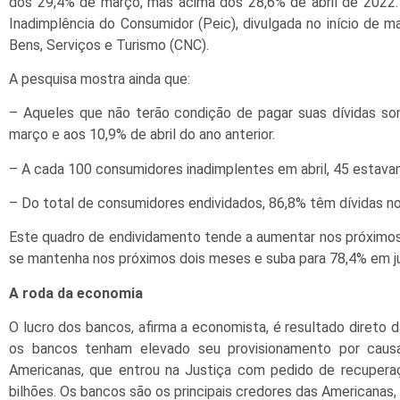
dos 29,4% de março, mas acima dos 28,6% de abril de 2022
Inadimplência do Consumidor (Peic), divulgada no início de 
Bens, Serviços e Turismo (CNC).
A pesquisa mostra ainda que:
– Aqueles que não terão condição de pagar suas dívidas so
março e aos 10,9% de abril do ano anterior.
– A cada 100 consumidores inadimplentes em abril, 45 estava
– Do total de consumidores endividados, 86,8% têm dívidas no
Este quadro de endividamento tende a aumentar nos próximos
se mantenha nos próximos dois meses e suba para 78,4% em j
A roda da economia
O lucro dos bancos, afirma a economista, é resultado direto d
os bancos tenham elevado seu provisionamento por causa
Americanas, que entrou na Justiça com pedido de recupera
bilhões. Os bancos são os principais credores das Americanas, e 