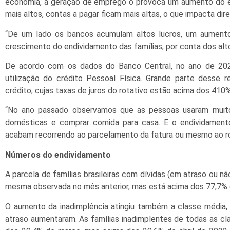
economia, a geração de emprego o provoca um aumento do end
mais altos, contas a pagar ficam mais altas, o que impacta di
“De um lado os bancos acumulam altos lucros, um aument
crescimento do endividamento das famílias, por conta dos alto
De acordo com os dados do Banco Central, no ano de 202
utilização do crédito Pessoal Física. Grande parte desse 
crédito, cujas taxas de juros do rotativo estão acima dos 410%
“No ano passado observamos que as pessoas usaram muito
domésticas e comprar comida para casa. E o endividament
acabam recorrendo ao parcelamento da fatura ou mesmo ao rot
Números do endividamento
A parcela de famílias brasileiras com dívidas (em atraso ou n
mesma observada no mês anterior, mas está acima dos 77,7% d
O aumento da inadimplência atingiu também a classe média,
atraso aumentaram. As famílias inadimplentes de todas as cl