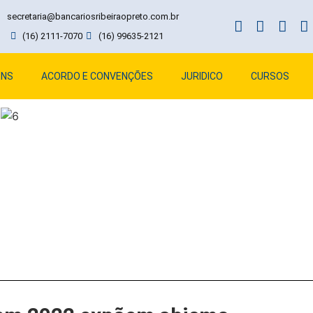
secretaria@bancariosribeiraopreto.com.br
(16) 2111-7070
(16) 99635-2121
ENS
ACORDO E CONVENÇÕES
JURIDICO
CURSOS