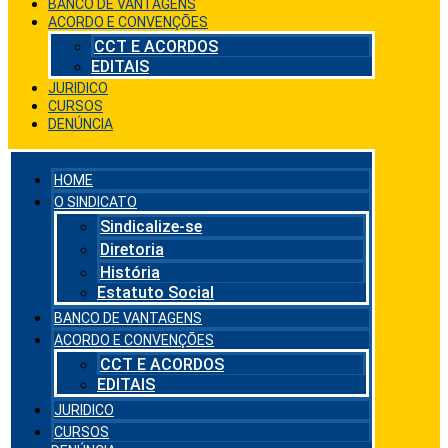
BANCO DE VANTAGENS
ACORDO E CONVENÇÕES
CCT E ACORDOS
EDITAIS
JURIDICO
CURSOS
DENÚNCIA
HOME
O SINDICATO
Sindicalize-se
Diretoria
História
Estatuto Social
BANCO DE VANTAGENS
ACORDO E CONVENÇÕES
CCT E ACORDOS
EDITAIS
JURIDICO
CURSOS