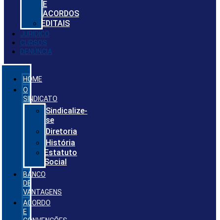
E
ACORDOS
EDITAIS
JURIDICO
CURSOS
DENÚNCIA
HOME
O
SINDICATO
Sindicalize-
se
Diretoria
História
Estatuto
Social
BANCO
DE
VANTAGENS
ACORDO
E