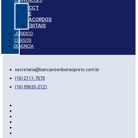
CONVENÇÕES
CCT
E
ACORDOS
EDITAIS
JURIDICO
CURSOS
DENÚNCIA
secretaria@bancariosribeiraopreto.com.br
(16) 2111-7070
(16) 99635-2121