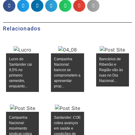
Relacionados
Lucro do
Campanha
Bancários de
Santander cai
Nacional:
Ribeirão e
9,5% no
bancos se
Região vão às
primeiro
comprometem a
ruas no Dia
semestre,
apresentar
Nacional...
enquanto...
prop...
Campanha
Santander: COE
Nacional:
cobra avanços
movimento
em saúde e
sindical cobra
condições de