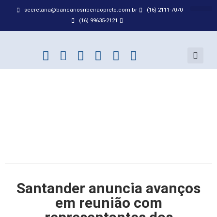
secretaria@bancariosribeiraopreto.com.br
(16) 2111-7070
BANCO D
ACORDO
(16) 99635-2121
Santander anuncia avanços
em reunião com