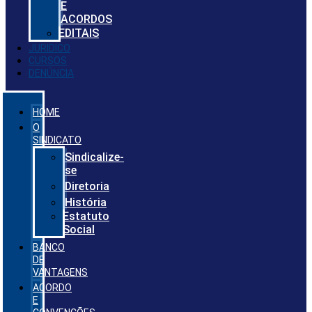
E
ACORDOS
EDITAIS
JURIDICO
CURSOS
DENÚNCIA
HOME
O
SINDICATO
Sindicalize-
se
Diretoria
História
Estatuto
Social
BANCO
DE
VANTAGENS
ACORDO
E