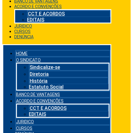
BANCO DE VANTAGENS
ACORDO E CONVENÇÕES
CCT E ACORDOS
EDITAIS
JURIDICO
CURSOS
DENÚNCIA
HOME
O SINDICATO
Sindicalize-se
Diretoria
História
Estatuto Social
BANCO DE VANTAGENS
ACORDO E CONVENÇÕES
CCT E ACORDOS
EDITAIS
JURIDICO
CURSOS