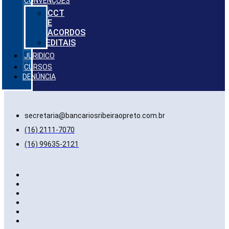
CONVENÇÕES
CCT
E
ACORDOS
EDITAIS
JURIDICO
CURSOS
DENÚNCIA
secretaria@bancariosribeiraopreto.com.br
(16) 2111-7070
(16) 99635-2121