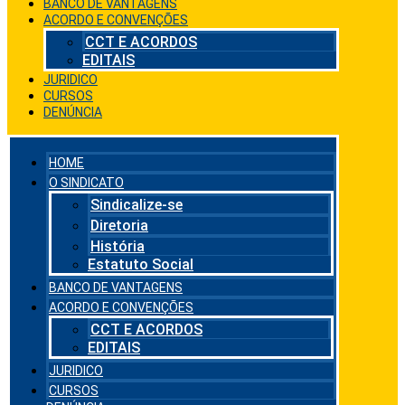
BANCO DE VANTAGENS
ACORDO E CONVENÇÕES
CCT E ACORDOS
EDITAIS
JURIDICO
CURSOS
DENÚNCIA
HOME
O SINDICATO
Sindicalize-se
Diretoria
História
Estatuto Social
BANCO DE VANTAGENS
ACORDO E CONVENÇÕES
CCT E ACORDOS
EDITAIS
JURIDICO
CURSOS