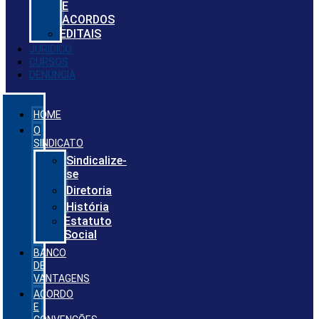
E
ACORDOS
EDITAIS
JURIDICO
CURSOS
DENÚNCIA
HOME
O
SINDICATO
Sindicalize-
se
Diretoria
História
Estatuto
Social
BANCO
DE
VANTAGENS
ACORDO
E