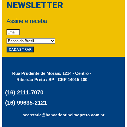
NEWSLETTER
Assine e receba
CADASTRAR
Rua Prudente de Morais, 1214 - Centro -
Ribeirão Preto / SP - CEP 14015-100
(16) 2111-7070
(16) 99635-2121
secretaria@bancariosribeiraopreto.com.br