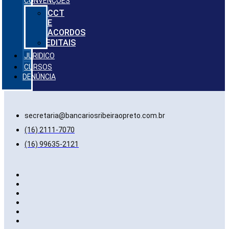
CONVENÇÕES
CCT
E
ACORDOS
EDITAIS
JURIDICO
CURSOS
DENÚNCIA
secretaria@bancariosribeiraopreto.com.br
(16) 2111-7070
(16) 99635-2121