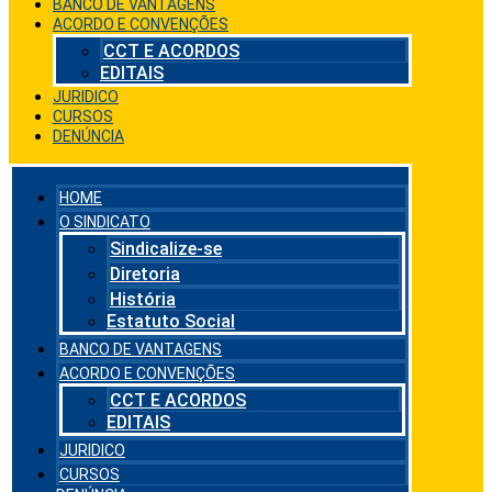
BANCO DE VANTAGENS
ACORDO E CONVENÇÕES
CCT E ACORDOS
EDITAIS
JURIDICO
CURSOS
DENÚNCIA
HOME
O SINDICATO
Sindicalize-se
Diretoria
História
Estatuto Social
BANCO DE VANTAGENS
ACORDO E CONVENÇÕES
CCT E ACORDOS
EDITAIS
JURIDICO
CURSOS