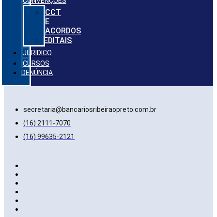
CONVENÇÕES
CCT
E
ACORDOS
EDITAIS
JURIDICO
CURSOS
DENÚNCIA
secretaria@bancariosribeiraopreto.com.br
(16) 2111-7070
(16) 99635-2121