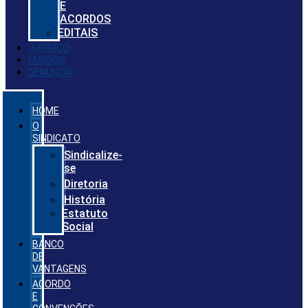
E
ACORDOS
EDITAIS
JURIDICO
CURSOS
DENÚNCIA
HOME
O
SINDICATO
Sindicalize-
se
Diretoria
História
Estatuto
Social
BANCO
DE
VANTAGENS
ACORDO
E