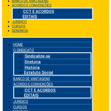
BANCO DE VANTAGENS
ACORDO E CONVENÇÕES
CCT E ACORDOS
EDITAIS
JURIDICO
CURSOS
DENÚNCIA
HOME
O SINDICATO
Sindicalize-se
Diretoria
História
Estatuto Social
BANCO DE VANTAGENS
ACORDO E CONVENÇÕES
CCT E ACORDOS
EDITAIS
JURIDICO
CURSOS