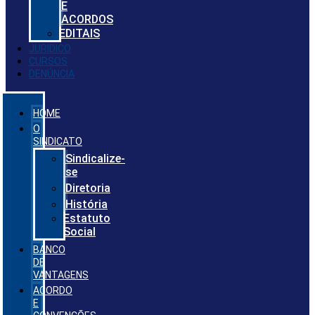
E
ACORDOS
EDITAIS
JURIDICO
CURSOS
DENÚNCIA
HOME
O
SINDICATO
Sindicalize-
se
Diretoria
História
Estatuto
Social
BANCO
DE
VANTAGENS
ACORDO
E