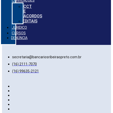
CONVENÇÕES
CCT
E
ACORDOS
EDITAIS
JURIDICO
CURSOS
DENÚNCIA
secretaria@bancariosribeiraopreto.com.br
(16) 2111-7070
(16) 99635-2121