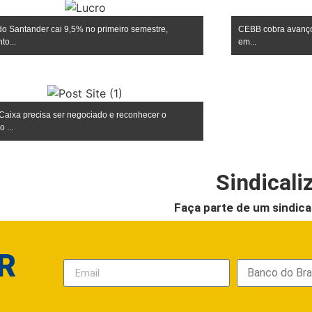
do Santander cai 9,5% no primeiro semestre,
CEBB cobra avanços
to...
em...
Caixa precisa ser negociado e reconhecer o
 ...
Sindicali
Faça parte de um sindica
R