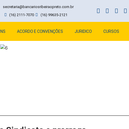
secretaria@bancariosribeiraopreto.com.br
(16) 2111-7070
(16) 99635-2121
ENS
ACORDO E CONVENÇÕES
JURIDICO
CURSOS