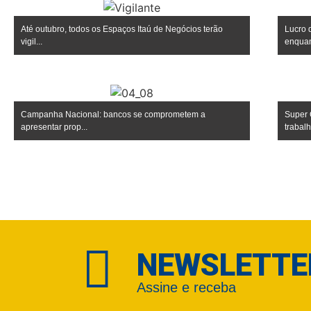
Até outubro, todos os Espaços Itaú de Negócios terão
Lucro 
vigil...
enquan
Campanha Nacional: bancos se comprometem a
Super 
apresentar prop...
trabalho
NEWSLETTE
Assine e receba